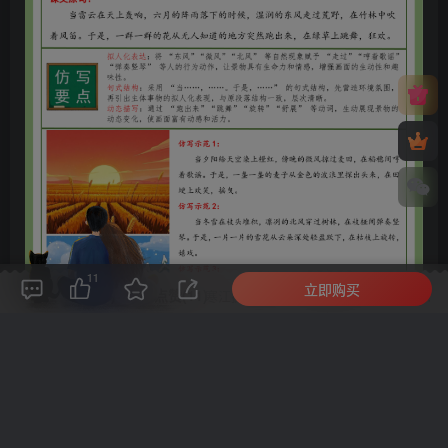
11
立即购买
评论(
0
)
点赞(11)
分享
收藏
0%
寒江孤影，江湖故人，相逢何必曾相识！