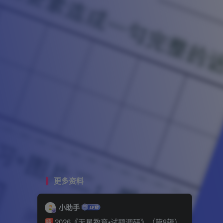
更多资料
小助手
2026《天星教育•试题调研》（第8辑）
精