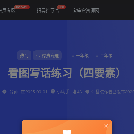
5000+GB
HOT
会员专区
招募推荐官
宝库盒资源网
热门
付费专题
一年级
二年级
看图写话练习（四要素）
小助手
0
1分钟
2025-09-01
46
该作者已发布392