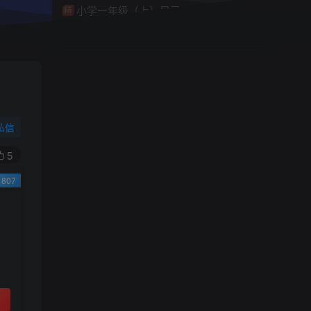
小学一年级（上）目录
精
4670
1
0
11个月前回复
9.9
限时特惠
38
￥
￥
私信
黄金会员
钻石会员
免费
免费
5
807
立即购买
您当前未登录！建议登陆后购买，可保存购买订
单
小助手