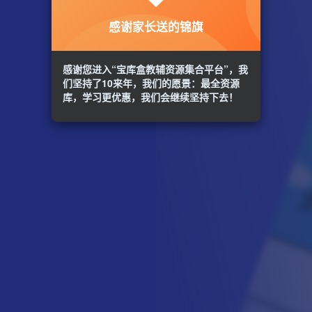
感谢家长送的锦旗
感谢您进入“宝库盒教辅资源集合平台”，我
们坚持了10来年，我们的愿景：最全资源
库，学习更优惠，我们会继续坚持下去！