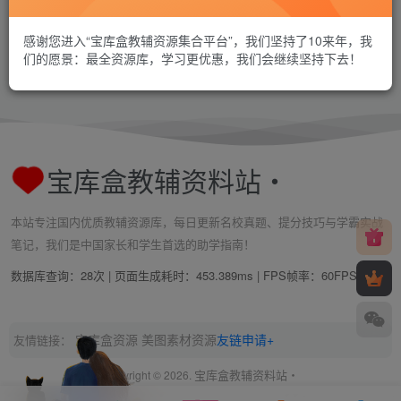
感谢您进入“宝库盒教辅资源集合平台”，我们坚持了10来年，我
们的愿景：最全资源库，学习更优惠，我们会继续坚持下去！
宝库盒教辅资料站・
本站专注国内优质教辅资源库，每日更新名校真题、提分技巧与学霸实战
笔记，我们是中国家长和学生首选的助学指南！
数据库查询：28次 | 页面生成耗时：453.389ms | FPS帧率：
60FPS
宝库盒资源
美图素材资源
友链申请+
友情链接：
宝库盒教辅资料站・
Copyright © 2026.