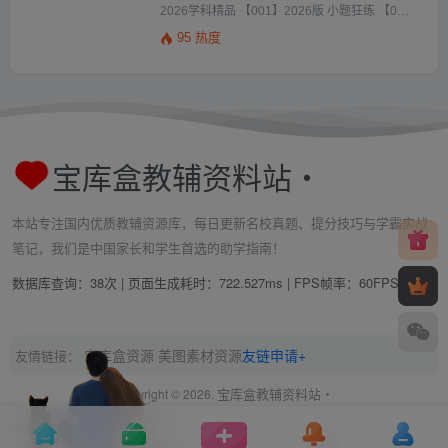
2026学科精品 【001】2026版 小题狂练 【002】2026版高考系列基础双练 【003】2026版6 […]
95 热度
宝库盒教辅资料站・
本站专注国内优质教辅资源库，每日更新名校真题、提分技巧与学霸实战
笔记，我们是中国家长和学生首选的助学指南！
数据库查询：38次 | 页面生成耗时：722.527ms | FPS帧率：
54FPS
宝库盒资源
美图素材资源
友链申请+
友情链接：
宝库盒教辅资料站・
Copyright © 2026.
收藏
0%