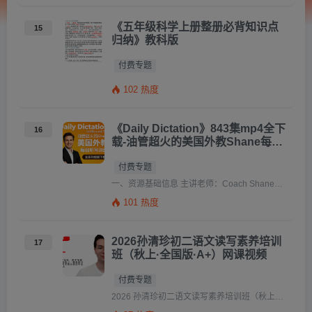
《五年级科学上册整册必背知识点
15
归纳》教科版
付费专题
102 热度
《Daily Dictation》843集mp4全下
16
载-油管超火的美国外教Shane每日
听写训练
付费专题
一、资源基础信息 主讲老师：Coach Shane，资深美国本土外教，油管百万粉王牌英语博主，深耕 ESL 美 […]
101 热度
2026孙清珍初二语文读写素养培训
17
班（秋上·全国版·A+）网课视频
付费专题
2026 孙清珍初二语文读写素养培训班（秋上・全国版・A+）资源介绍 本课程为希望学出品、孙清珍主讲的 202 […]