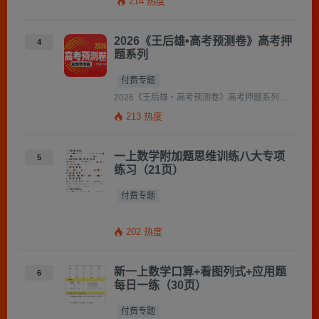
214 热度
2026《王后雄•高考预测卷》高考押
4
题系列
付费专题
2026《王后雄・高考预测卷》高考押题系列全国各省 PDF 下载 一、资源概述 2026 王后雄高考押题预测卷 […]
213 热度
一上数学附加题思维训练八大专项
5
练习（21页）
付费专题
202 热度
新一上数学口算+看图列式+应用题
6
每日一练（30页）
付费专题