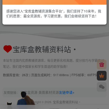
感谢您进入“宝库盒教辅资源集合平台”，我们坚持了10来年，我
们的愿景：最全资源库，学习更优惠，我们会继续坚持下去！
宝库盒教辅资料站・
本站专注国内优质教辅资源库，每日更新名校真题、提分技巧与学霸实战
笔记，我们是中国家长和学生首选的助学指南！
数据库查询：28次 | 页面生成耗时：517.608ms | FPS帧率：
60FPS
宝库盒资源
美图素材资源
友链申请+
友情链接：
宝库盒教辅资料站・
Copyright © 2026.