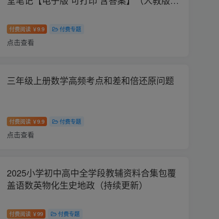
堂笔记【电子版 可打印 含答案】（人教版）
2026秋
付费阅读
9.9
付费专题
￥
点击查看
三年级上册数学高频考点和差和倍还原问题
付费阅读
9.9
付费专题
￥
点击查看
2025小学初中高中全学段教辅资料合集包覆
盖语数英物化生史地政（持续更新）
付费阅读
99
付费专题
￥