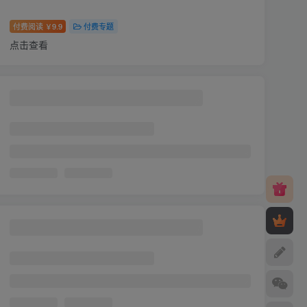
付费阅读
9.9
付费专题
￥
点击查看
三年级上册语文1-8单元考点背记清单
付费阅读
9.9
付费专题
￥
点击查看
新三年级上册语文全册课文字词每日一练
（含答案53页）
付费阅读
9.9
付费专题
￥
点击查看