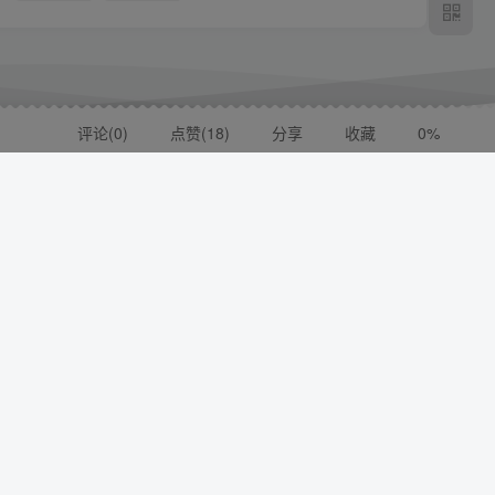
三年级上册语文1-8单元考点背记清单
评论(
0
)
点赞(18)
分享
收藏
0%
付费阅读
9.9
付费专题
￥
点击查看
三升四暑假语文阅读理解每日一练60天
付费阅读
9.9
付费专题
￥
点击查看