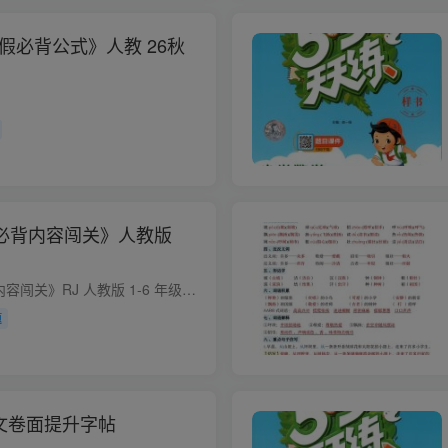
假必背公式》人教 26秋
内必背内容闯关》人教版
2026 秋《语文课内必背内容闯关》RJ 人教版 1-6 年级上册 PDF 资源介绍 📖资源基础信息 资源名称：2026 秋季新版 语文课内必背内容闯关（部编人教版 RJ）1～6 年级上册高清 PDF 适配教材：2026 ...
题
文卷面提升字帖