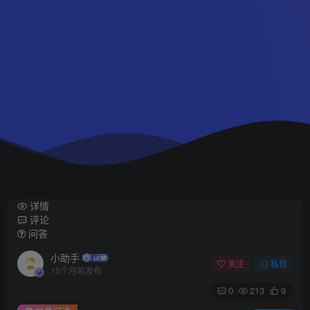
详情
评论
问答
小助手
关注
私信
10个月前发布
0
213
9