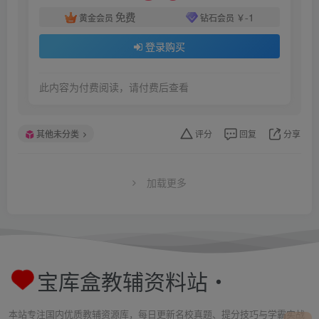
免费
-1
黄金会员
钻石会员
￥
登录购买
此内容为付费阅读，请付费后查看
其他未分类
评分
回复
分享
加载更多
宝库盒教辅资料站・
本站专注国内优质教辅资源库，每日更新名校真题、提分技巧与学霸实战