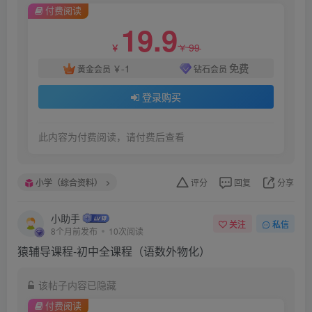
付费阅读
19.9
99
￥
￥
-1
免费
黄金会员
￥
钻石会员
登录购买
此内容为付费阅读，请付费后查看
小学（综合资料）
评分
回复
分享
小助手
关注
私信
8个月前发布
10次阅读
猿辅导课程-初中全课程（语数外物化）
该帖子内容已隐藏
付费阅读