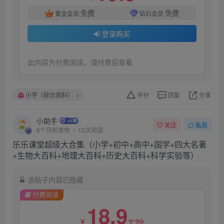
免费
免费
黄金会员
钻石会员
登录购买
此内容为付费阅读，请付费后查看
小学（综合资料）
评分
回复
分享
小助手
关注
私信
8个月前发布
12次阅读
乐乐课堂超级大合集（小学+初中+高中+国学+四大名著
+生物大百科+地理大百科+历史大百科+科学实验等）
该帖子内容已隐藏
付费阅读
18.9
99
￥
￥