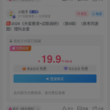
小助手
关注
私信
3个月前发布
13次阅读
2026《天星教育•试题调研》（第8辑）（高考同源
精
题）理科全套
该帖子内容已隐藏
付费阅读
19.9
69.9
￥
￥
免费
免费
黄金会员
钻石会员
登录购买
此内容为付费阅读，请付费后查看
高中（综合资料）
评分
回复
分享