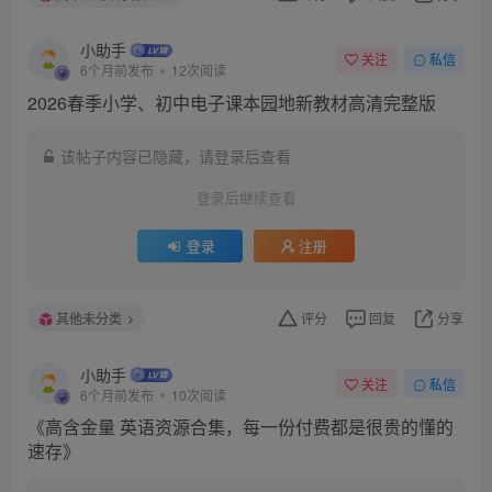
小助手
关注
私信
6个月前发布
12次阅读
2026春季小学、初中电子课本园地新教材高清完整版
该帖子内容已隐藏，请登录后查看
登录后继续查看
登录
注册
其他未分类
评分
回复
分享
小助手
关注
私信
6个月前发布
10次阅读
《高含金量 英语资源合集，每一份付费都是很贵的懂的
速存》