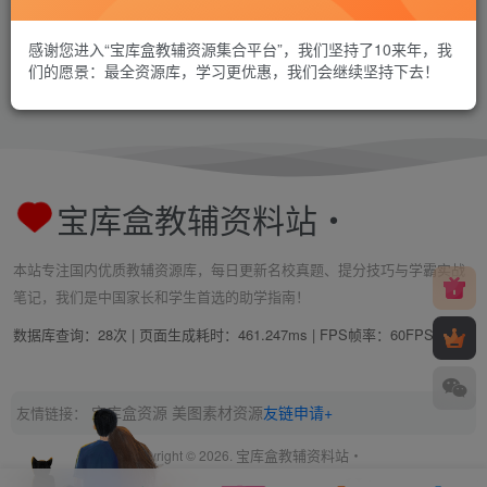
感谢您进入“宝库盒教辅资源集合平台”，我们坚持了10来年，我
们的愿景：最全资源库，学习更优惠，我们会继续坚持下去！
宝库盒教辅资料站・
本站专注国内优质教辅资源库，每日更新名校真题、提分技巧与学霸实战
笔记，我们是中国家长和学生首选的助学指南！
数据库查询：28次 | 页面生成耗时：461.247ms | FPS帧率：
60FPS
宝库盒资源
美图素材资源
友链申请+
友情链接：
宝库盒教辅资料站・
Copyright © 2026.