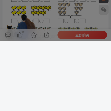
12
立即购买
评论(
0
)
点赞(12)
分享
收藏
0%
寒江孤影，江湖故人，相逢何必曾相识！