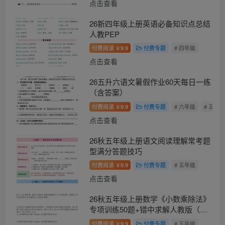
点击查看
26新四年级上册英语必备知识点总结
人教PEP
付费阅读
9.9
付费专题
# 四年级
￥
点击查看
26五升六语文暑假作业60天每日一练
（含答案）
付费阅读
9.9
付费专题
# 六年级
# 五年级
￥
点击查看
26秋五年级上册语文阅读理解常考题
型满分答题技巧
付费阅读
9.9
付费专题
# 五年级
￥
点击查看
26秋五年级上册数学《小数乘除法》
专项训练50题+错中求解人教版（含
答案）
付费阅读
9.9
付费专题
# 五年级
￥