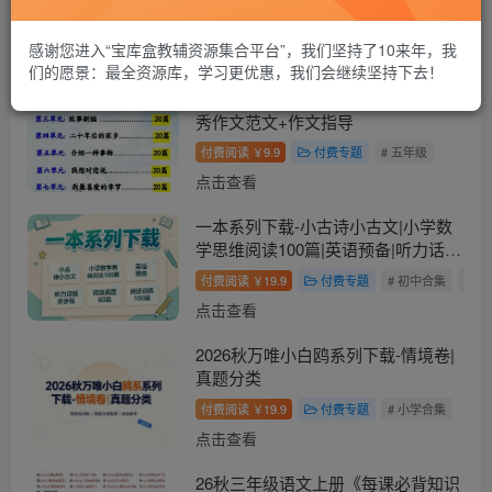
感谢您进入“宝库盒教辅资源集合平台”，我们坚持了10来年，我
发布
排序
3922
们的愿景：最全资源库，学习更优惠，我们会继续坚持下去！
26秋五年级上册语文1-8单元同步优
秀作文范文+作文指导
付费阅读
9.9
付费专题
# 五年级
￥
点击查看
一本系列下载-小古诗小古文|小学数
学思维阅读100篇|英语预备|听力话题
步步练|阅读真题80篇|阅读训练100篇
付费阅读
19.9
付费专题
# 初中合集
# 
￥
点击查看
2026秋万唯小白鸥系列下载-情境卷|
真题分类
付费阅读
19.9
付费专题
# 小学合集
￥
点击查看
26秋三年级语文上册《每课必背知识