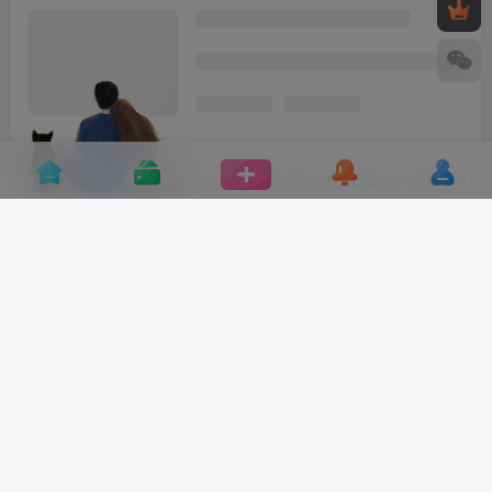
评论(
0
)
点赞(30)
分享
收藏
0%
寒江孤影，江湖故人，相逢何必曾相识！
宝库盒教辅资料站・
本站专注国内优质教辅资源库，每日更新名校真题、提分技巧与学霸实战
笔记，我们是中国家长和学生首选的助学指南！