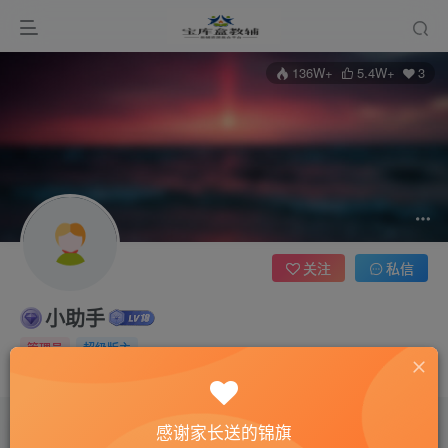
136W+
5.4W+
3
关注
私信
小助手
管理员
超级版主
这家伙很懒，什么都没有写...
感谢家长送的锦旗
文章
3922
收藏
0
评论
0
版块
10
帖子
778
粉丝
3