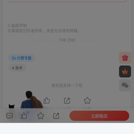
©
版权声明
文章版权归作者所有，未经允许请勿转载。
THE END
付费专题
# 高考
喜欢就支持一下吧
点赞
30
分享
收藏
30
立即购买
评论(
0
)
点赞(30)
分享
收藏
0%
寒江孤影，江湖故人，相逢何必曾相识！