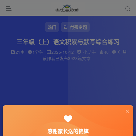
热门
付费专题
三年级（上）语文积累与默写综合练习
小助手
0
21字
1分钟
2025-10-12
46
该作者已发布3923篇文章
感谢家长送的锦旗