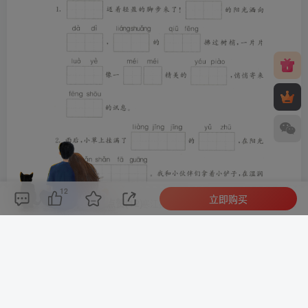
12
立即购买
评论(
0
)
点赞(12)
分享
收藏
0%
寒江孤影，江湖故人，相逢何必曾相识！