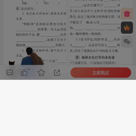
14
立即购买
评论(
0
)
点赞(14)
分享
收藏
0%
寒江孤影，江湖故人，相逢何必曾相识！