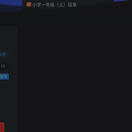
小学一年级（上）目录
精
4670
1
0
11个月前回复
9.9
限时特惠
38
￥
￥
私信
黄金会员
钻石会员
免费
免费
15
874
立即购买
您当前未登录！建议登陆后购买，可保存购买订
单
小助手