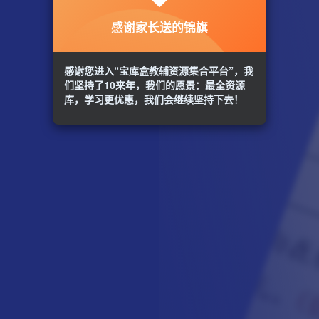
感谢家长送的锦旗
感谢您进入“宝库盒教辅资源集合平台”，我
们坚持了10来年，我们的愿景：最全资源
库，学习更优惠，我们会继续坚持下去！