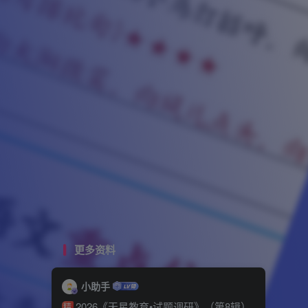
更多资料
小助手
2026《天星教育•试题调研》（第8辑）
精