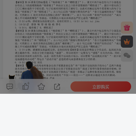
6
立即购买
评论(
0
)
点赞(6)
分享
收藏
0%
寒江孤影，江湖故人，相逢何必曾相识！