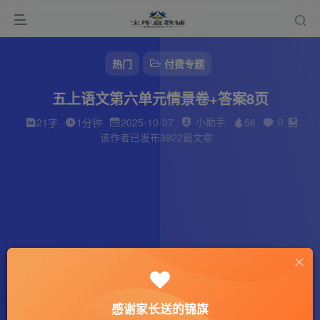
热门
付费专题
五上语文第六单元情景卷+答案8页
小助手
0
21字
1分钟
2025-10-07
56
该作者已发布3922篇文章
感谢家长送的锦旗