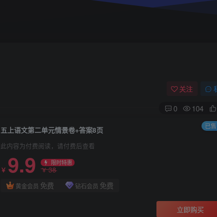
关注
0
104
已售 
五上语文第二单元情景卷+答案8页
此内容为付费阅读，请付费后查看
9.9
限时特惠
38
￥
￥
免费
免费
黄金会员
钻石会员
立即购买