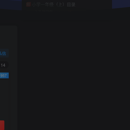
小学一年级（上）目录
精
4670
1
0
11个月前回复
9.9
限时特惠
38
￥
￥
私信
黄金会员
钻石会员
免费
免费
14
957
立即购买
您当前未登录！建议登陆后购买，可保存购买订
单
小助手