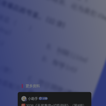
更多资料
小助手
2026《天星教育•试题调研》（第8辑）
精