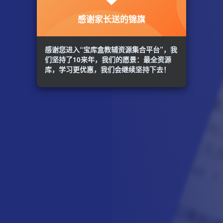
感谢家长送的锦旗
感谢您进入“宝库盒教辅资源集合平台”，我
们坚持了10来年，我们的愿景：最全资源
库，学习更优惠，我们会继续坚持下去！