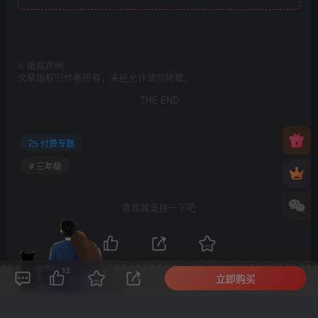
©
版权声明
文章版权归作者所有，未经允许请勿转载。
THE END
付费专题
# 三年级
喜欢就支持一下吧
点赞
12
分享
收藏
12
立即购买
评论(
0
)
点赞(12)
分享
收藏
0%
寒江孤影，江湖故人，相逢何必曾相识！