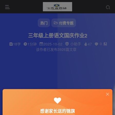
热门
付费专题
三年级上册语文国庆作业2
小助手
0
18字
1分钟
2025-10-02
47
该作者已发布3926篇文章
感谢家长送的锦旗