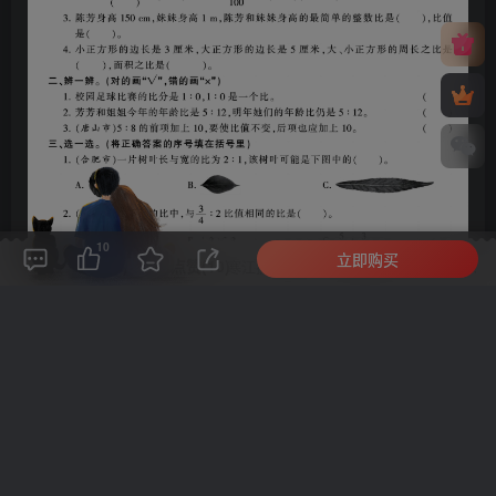
10
立即购买
评论(
0
)
点赞(10)
分享
收藏
0%
寒江孤影，江湖故人，相逢何必曾相识！