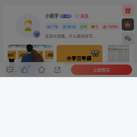
小助手
关注
778
3919
0
3
136W+
这家伙很懒，什么都没有写...
10
立即购买
评论(
0
)
点赞(10)
分享
收藏
0%
寒江孤影，江湖故人，相逢何必曾相识！
邀请你成为超级推荐官，轻松实现月入过万
小学三年级资料合集
上一篇
下一篇
初中16个知名教辅系列合集
小学六年级资料合集
相关推荐