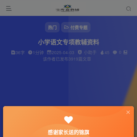
热门
付费专题
小学语文专项教辅资料
小助手
0
36字
1分钟
2025-04-03
45
该作者已发布3919篇文章
感谢家长送的锦旗