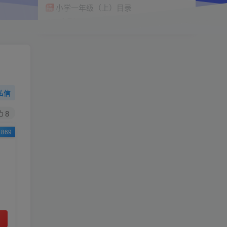
小学一年级（上）目录
精
4670
1
0
11个月前回复
99
限时特惠
199
￥
￥
私信
黄金会员
钻石会员
免费
免费
8
869
立即购买
您当前未登录！建议登陆后购买，可保存购买订
单
小助手