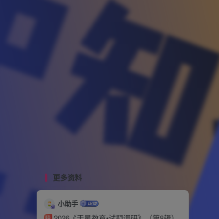
更多资料
小助手
2026《天星教育•试题调研》（第8辑）
精