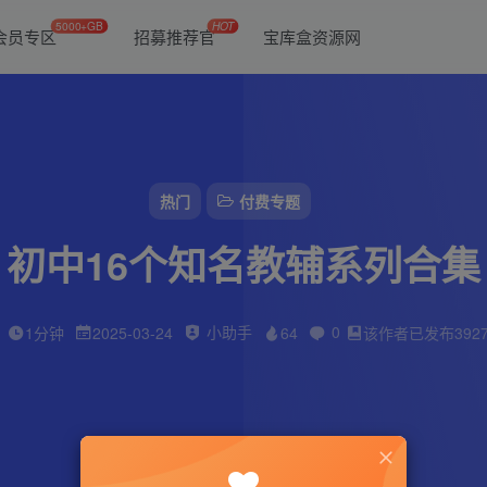
5000+GB
HOT
会员专区
招募推荐官
宝库盒资源网
热门
付费专题
初中16个知名教辅系列合集
小助手
0
1分钟
2025-03-24
64
该作者已发布392