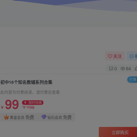
关注
0
64
已售 
初中16个知名教辅系列合集
此内容为付费阅读，请付费后查看
99
限时特惠
199
￥
￥
免费
免费
黄金会员
钻石会员
立即购买