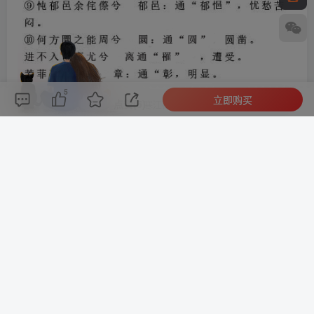
5
立即购买
评论(
0
)
点赞(5)
分享
收藏
0%
寒江孤影，江湖故人，相逢何必曾相识！