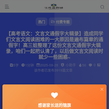
热门
付费专题
【高考语文：文言文通假字大辑录】造成同学
们文言文阅读困难的一大原因是遍布篇章的通
假字！高三姐整理了这份文言文通假字大辑
录，咱们一起把认清了，以后做文言文阅读时
就少一些困惑~
小助手
0
5字
1分钟
2025-09-28
56
该作者已发布3919篇文章
感谢家长送的锦旗