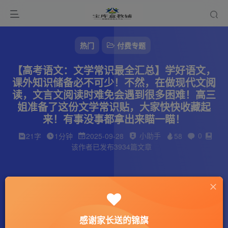
热门
付费专题
【高考语文：文学常识最全汇总】学好语文，
课外知识储备必不可少！不然，在做现代文阅
读，文言文阅读时难免会遇到很多困难！高三
姐准备了这份文学常识贴，大家快快收藏起
来！有事没事都拿出来瞄一瞄！
小助手
0
21字
1分钟
2025-09-28
58
该作者已发布3934篇文章
感谢家长送的锦旗