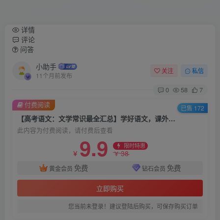
详情
评论
问答
小助手
关注
私信
11个月前发布
0
58
7
付费阅读
已售 172
【高考语文：文学常识最全汇总】学好语文，课外知识储备必不可少！不然，在做现代文阅读，文言文阅读时难免会遇到很多困难！高三姐准备了这份文学常识贴，大家快快收藏起来！有事没事都拿出来瞄一瞄！
此内容为付费阅读，请付费后查看
9.9
限时特惠
38
￥
￥
免费
免费
黄金会员
钻石会员
立即购买
您当前未登录！建议登陆后购买，可保存购买订单