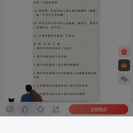
7
立即购买
评论(
0
)
点赞(7)
分享
收藏
0%
寒江孤影，江湖故人，相逢何必曾相识！