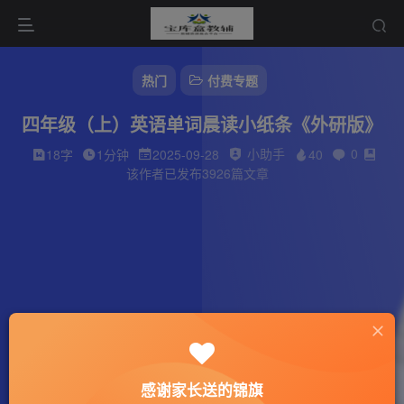
热门
付费专题
四年级（上）英语单词晨读小纸条《外研版》
小助手
0
18字
1分钟
2025-09-28
40
该作者已发布3926篇文章
感谢家长送的锦旗