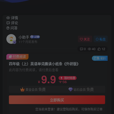
详情
评论
问答
小助手
关注
私信
11个月前发布
0
40
12
付费阅读
已售 931
四年级（上）英语单词晨读小纸条《外研版》
此内容为付费阅读，请付费后查看
9.9
限时特惠
38
￥
￥
免费
免费
黄金会员
钻石会员
立即购买
您当前未登录！建议登陆后购买，可保存购买订单