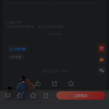
©
版权声明
文章版权归作者所有，未经允许请勿转载。
THE END
付费专题
# 四年级
喜欢就支持一下吧
点赞
12
分享
收藏
12
立即购买
评论(
0
)
点赞(12)
分享
收藏
0%
寒江孤影，江湖故人，相逢何必曾相识！