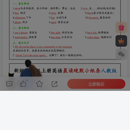
11
立即购买
评论(
0
)
点赞(11)
分享
收藏
0%
寒江孤影，江湖故人，相逢何必曾相识！