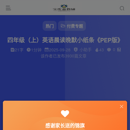
热门
付费专题
四年级（上）英语晨读晚默小纸条《PEP版》
小助手
0
21字
1分钟
2025-09-28
43
该作者已发布3930篇文章
感谢家长送的锦旗