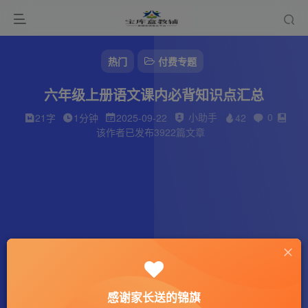
热门
付费专题
六年级上册语文课内必背知识点汇总
小助手
0
21字
1分钟
2025-09-22
42
该作者已发布3922篇文章
感谢家长送的锦旗