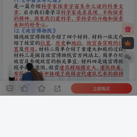
11
立即购买
评论(
0
)
点赞(11)
分享
收藏
0%
寒江孤影，江湖故人，相逢何必曾相识！