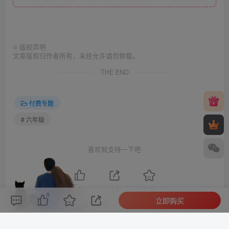
©
版权声明
文章版权归作者所有，未经允许请勿转载。
THE END
付费专题
# 六年级
喜欢就支持一下吧
点赞
8
分享
收藏
8
立即购买
评论(
0
)
点赞(8)
分享
收藏
0%
寒江孤影，江湖故人，相逢何必曾相识！