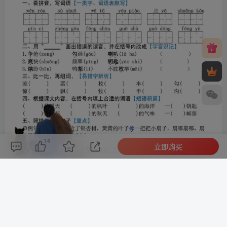
14
立即购买
评论(
0
)
点赞(14)
分享
收藏
0%
寒江孤影，江湖故人，相逢何必曾相识！