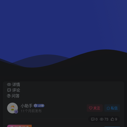
详情
评论
问答
小助手
关注
私信
11个月前发布
0
73
9