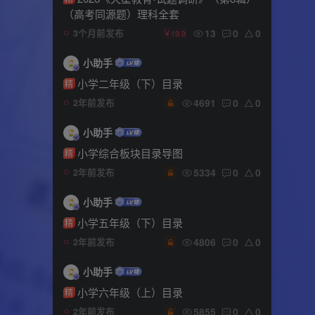
（高考同源题）理科全套
13
0
0
3个月前发布
￥19.9
小助手
小学二年级（下）目录
精
4691
0
0
2年前发布
小助手
小学综合板块目录导图
精
5334
0
0
2年前发布
小助手
小学五年级（下）目录
精
4806
0
0
2年前发布
小助手
小学六年级（上）目录
精
5855
0
0
2年前发布