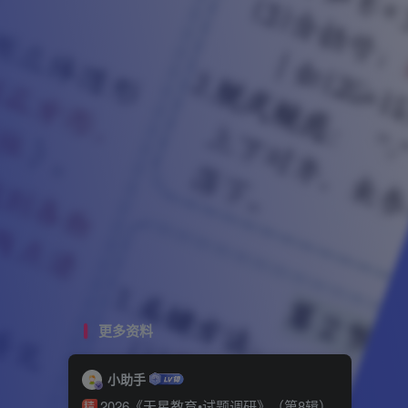
更多资料
小助手
2026《天星教育•试题调研》（第8辑）
精