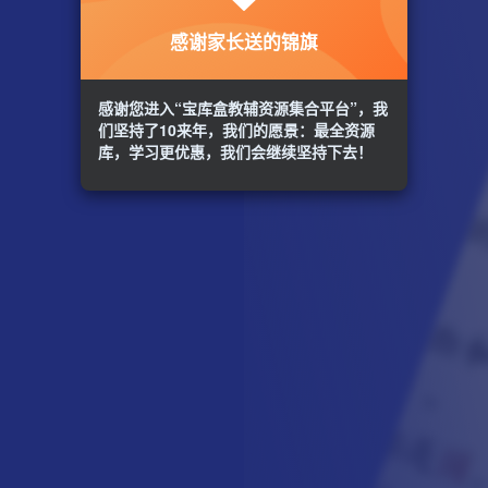
感谢家长送的锦旗
感谢您进入“宝库盒教辅资源集合平台”，我
们坚持了10来年，我们的愿景：最全资源
库，学习更优惠，我们会继续坚持下去！