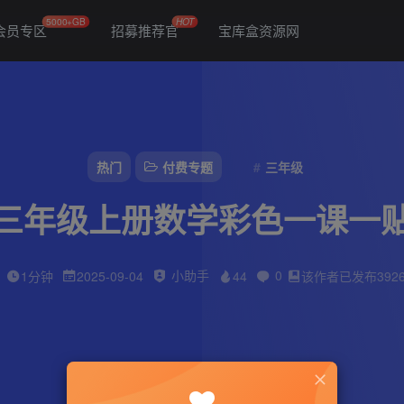
5000+GB
HOT
会员专区
招募推荐官
宝库盒资源网
热门
付费专题
三年级
三年级上册数学彩色一课一
小助手
0
1分钟
2025-09-04
44
该作者已发布392