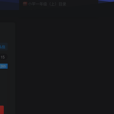
小学一年级（上）目录
精
4670
1
0
11个月前回复
9.9
限时特惠
38
￥
￥
私信
黄金会员
钻石会员
免费
免费
15
265
立即购买
您当前未登录！建议登陆后购买，可保存购买订
单
小助手