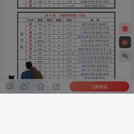
13
立即购买
评论(
0
)
点赞(13)
分享
收藏
0%
寒江孤影，江湖故人，相逢何必曾相识！