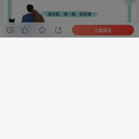
10
立即购买
评论(
0
)
点赞(10)
分享
收藏
0%
寒江孤影，江湖故人，相逢何必曾相识！
此处内容已隐藏，请付费后查看
©
版权声明
文章版权归作者所有，未经允许请勿转载。
THE END