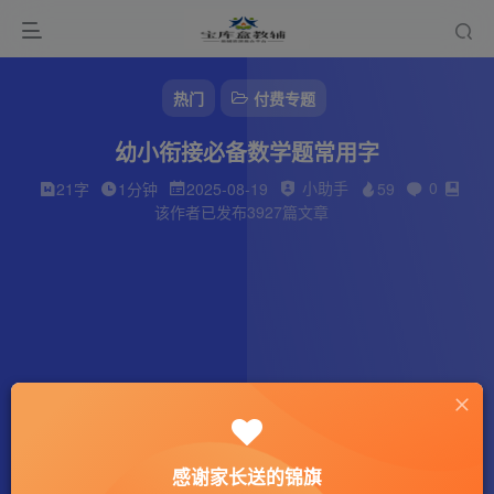
热门
付费专题
幼小衔接必备数学题常用字
小助手
0
21字
1分钟
2025-08-19
59
该作者已发布3927篇文章
感谢家长送的锦旗