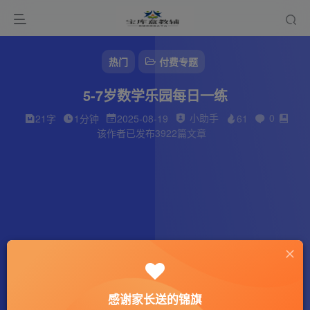
热门
付费专题
5-7岁数学乐园每日一练
小助手
0
21字
1分钟
2025-08-19
61
该作者已发布3922篇文章
感谢家长送的锦旗