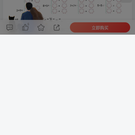
5
立即购买
评论(
0
)
点赞(5)
分享
收藏
0%
寒江孤影，江湖故人，相逢何必曾相识！
此处内容已隐藏，请付费后查看
©
版权声明
文章版权归作者所有，未经允许请勿转载。
THE END