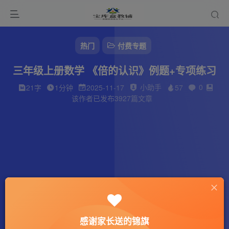
热门
付费专题
三年级上册数学 《倍的认识》例题+专项练习
小助手
0
21字
1分钟
2025-11-17
57
该作者已发布3927篇文章
感谢家长送的锦旗