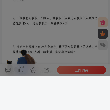
5
立即购买
评论(
0
)
点赞(5)
分享
收藏
0%
寒江孤影，江湖故人，相逢何必曾相识！