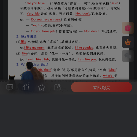
7
立即购买
评论(
0
)
点赞(7)
分享
收藏
0%
寒江孤影，江湖故人，相逢何必曾相识！