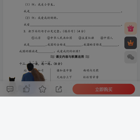
5
立即购买
评论(
0
)
点赞(5)
分享
收藏
0%
寒江孤影，江湖故人，相逢何必曾相识！