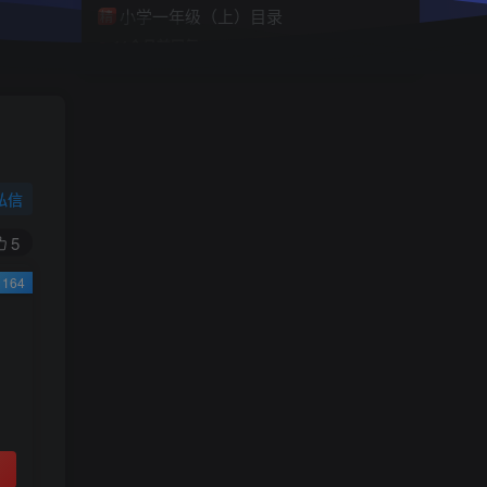
小学一年级（上）目录
精
4670
1
0
11个月前回复
9.9
限时特惠
38
￥
￥
私信
黄金会员
钻石会员
免费
免费
5
164
立即购买
您当前未登录！建议登陆后购买，可保存购买订
单
小助手