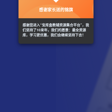
感谢家长送的锦旗
感谢您进入“宝库盒教辅资源集合平台”，我
们坚持了10来年，我们的愿景：最全资源
库，学习更优惠，我们会继续坚持下去！