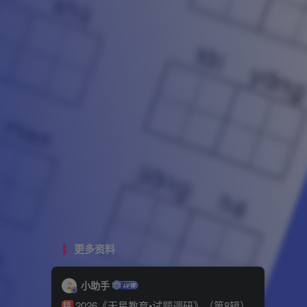
更多资料
小助手
2026《天星教育•试题调研》（第8辑）
精