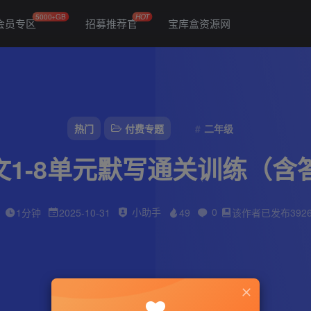
5000+GB
HOT
会员专区
招募推荐官
宝库盒资源网
热门
付费专题
二年级
1-8单元默写通关训练（含
小助手
0
1分钟
2025-10-31
49
该作者已发布392