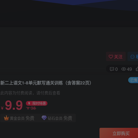
关注
0
49
已售 
新二上语文1-8单元默写通关训练（含答案22页）
此内容为付费阅读，请付费后查看
9.9
限时特惠
38
￥
￥
免费
免费
黄金会员
钻石会员
立即购买