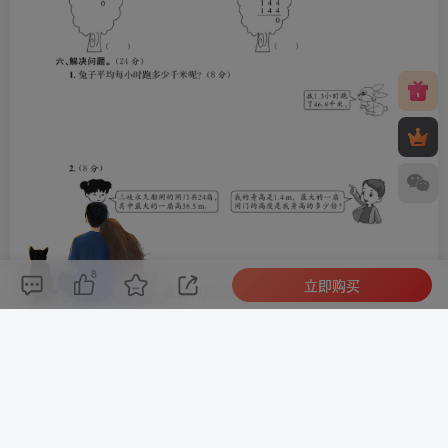
8
立即购买
评论(
0
)
点赞(8)
分享
收藏
0%
寒江孤影，江湖故人，相逢何必曾相识！