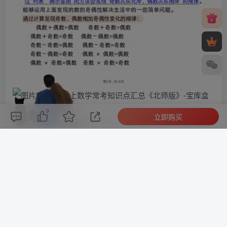
9
立即购买
评论(
0
)
点赞(9)
分享
收藏
0%
寒江孤影，江湖故人，相逢何必曾相识！
此处内容已隐藏，请付费后查看
©
版权声明
文章版权归作者所有，未经允许请勿转载。