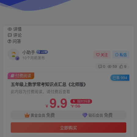
详情
评论
问答
小助手
关注
私信
10个月前发布
0
59
9
付费阅读
已售 994
五年级上数学常考知识点汇总《北师版》
此内容为付费阅读，请付费后查看
9.9
限时特惠
38
￥
￥
免费
免费
黄金会员
钻石会员
立即购买