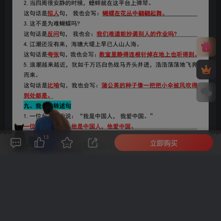
13
立即购买
评论(
0
)
点赞(13)
分享
收藏
0%
寒江孤影，江湖故人，相逢何必曾相识！