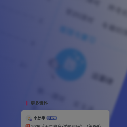
更多资料
小助手
2026《天星教育•试题调研》（第8辑）
精