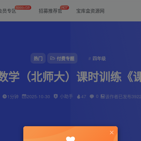
5000+GB
HOT
会员专区
招募推荐官
宝库盒资源网
热门
付费专题
四年级
数学（北师大）课时训练《
小助手
0
1分钟
2025-10-30
47
该作者已发布392