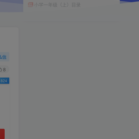
小学一年级（上）目录
精
4670
1
0
11个月前回复
9.9
限时特惠
38
￥
￥
私信
黄金会员
钻石会员
免费
免费
8
824
立即购买
您当前未登录！建议登陆后购买，可保存购买订
单
小助手