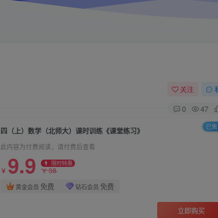
关注
0
47
已售 
四（上）数学（北师大）课时训练《课堂练习》
此内容为付费阅读，请付费后查看
9.9
限时特惠
38
￥
￥
免费
免费
黄金会员
钻石会员
立即购买