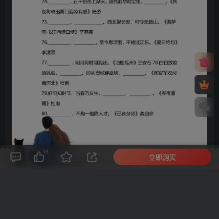
15
立即购买
评论(
0
)
点赞(15)
分享
收藏
0%
寒江孤影，江湖故人，相逢何必曾相识！