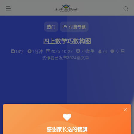
热门
付费专题
四上数学巧数构图
小助手
0
18字
1分钟
2025-10-27
74
该作者已发布3924篇文章
感谢家长送的锦旗