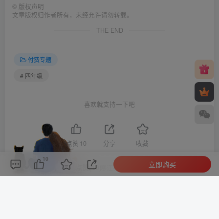
©
版权声明
文章版权归作者所有，未经允许请勿转载。
THE END
付费专题
# 四年级
喜欢就支持一下吧
点赞
10
分享
收藏
10
立即购买
评论(
0
)
点赞(10)
分享
收藏
0%
寒江孤影，江湖故人，相逢何必曾相识！
小助手
关注
778
3924
0
3
136W+