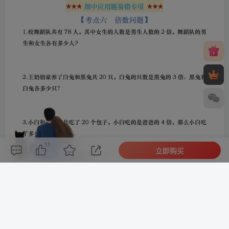
11
立即购买
评论(
0
)
点赞(11)
分享
收藏
0%
寒江孤影，江湖故人，相逢何必曾相识！