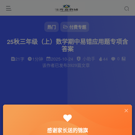
热门
付费专题
25秋三年级（上）数学期中易错应用题专项含
答案
小助手
0
21字
1分钟
2025-10-24
44
该作者已发布3929篇文章
感谢家长送的锦旗