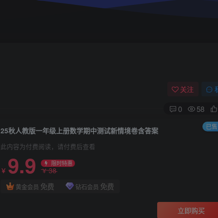
关注
0
58
已售 
25秋人教版一年级上册数学期中测试新情境卷含答案
此内容为付费阅读，请付费后查看
9.9
限时特惠
38
￥
￥
免费
免费
黄金会员
钻石会员
立即购买