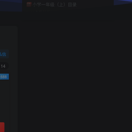
小学一年级（上）目录
精
4670
1
0
11个月前回复
9.9
限时特惠
38
￥
￥
私信
黄金会员
钻石会员
免费
免费
14
688
立即购买
您当前未登录！建议登陆后购买，可保存购买订
单
小助手