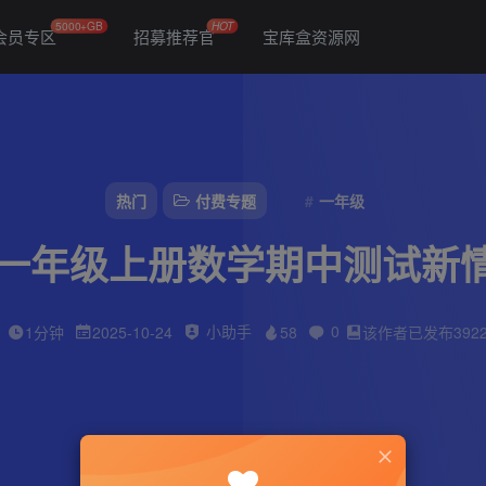
5000+GB
HOT
会员专区
招募推荐官
宝库盒资源网
热门
付费专题
一年级
版一年级上册数学期中测试新
小助手
0
1分钟
2025-10-24
58
该作者已发布392