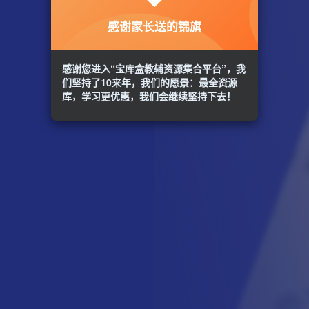
感谢家长送的锦旗
感谢您进入“宝库盒教辅资源集合平台”，我
们坚持了10来年，我们的愿景：最全资源
库，学习更优惠，我们会继续坚持下去！