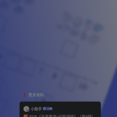
更多资料
小助手
2026《天星教育•试题调研》（第8辑）
精