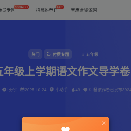
5000+GB
HOT
会员专区
招募推荐官
宝库盒资源网
热门
付费专题
五年级
秋五年级上学期语文作文导学
小助手
0
1分钟
2025-10-24
49
该作者已发布392