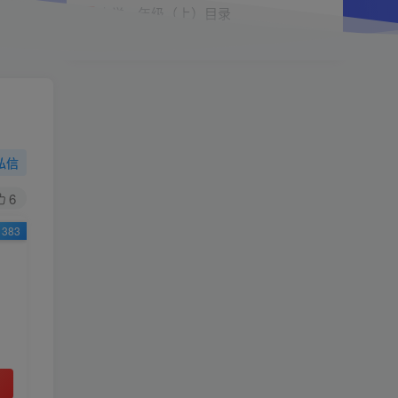
小学一年级（上）目录
精
4670
1
0
11个月前回复
9.9
限时特惠
38
￥
￥
私信
黄金会员
钻石会员
免费
免费
6
383
立即购买
您当前未登录！建议登陆后购买，可保存购买订
单
小助手