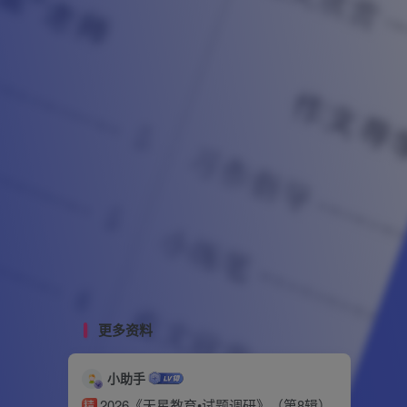
更多资料
小助手
2026《天星教育•试题调研》（第8辑）
精