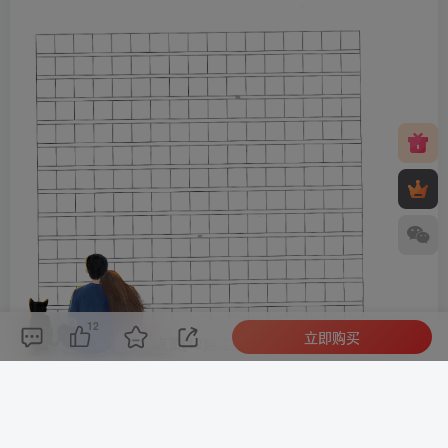
12
立即购买
评论(
0
)
点赞(12)
分享
收藏
0%
寒江孤影，江湖故人，相逢何必曾相识！