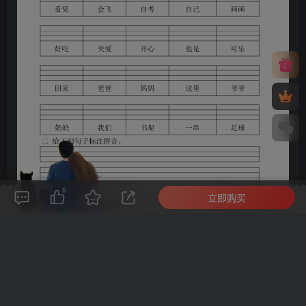
6
立即购买
评论(
0
)
点赞(6)
分享
收藏
0%
寒江孤影，江湖故人，相逢何必曾相识！