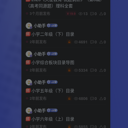
（高考同源题）理科全套
13
0
0
3个月前发布
￥19.9
小助手
小学二年级（下）目录
精
4691
0
0
2年前发布
小助手
小学综合板块目录导图
精
5334
0
0
2年前发布
小助手
小学五年级（下）目录
精
4806
0
0
2年前发布
小助手
小学六年级（上）目录
精
5855
0
0
2年前发布