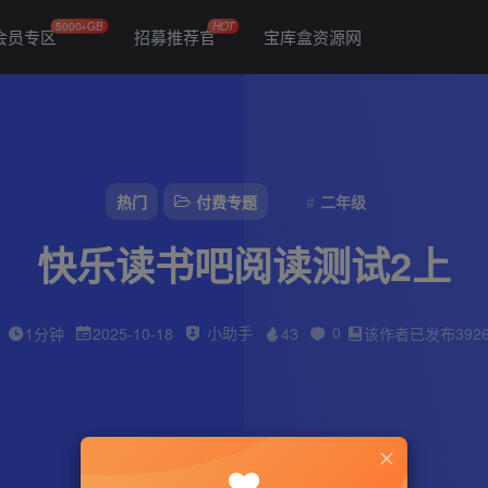
5000+GB
HOT
会员专区
招募推荐官
宝库盒资源网
热门
付费专题
二年级
快乐读书吧阅读测试2上
小助手
0
1分钟
2025-10-18
43
该作者已发布392