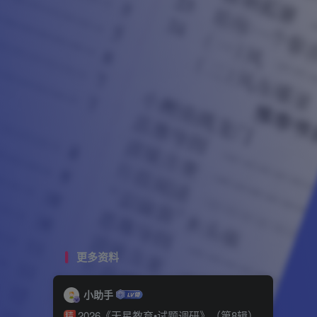
更多资料
小助手
2026《天星教育•试题调研》（第8辑）
精