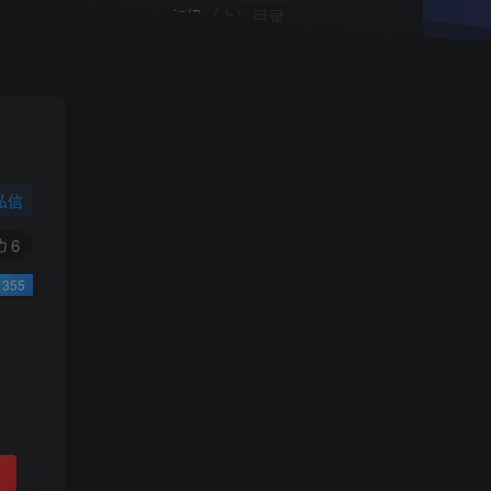
小学一年级（上）目录
精
4670
1
0
11个月前回复
9.9
限时特惠
38
￥
￥
私信
黄金会员
钻石会员
免费
免费
6
355
立即购买
您当前未登录！建议登陆后购买，可保存购买订
单
小助手