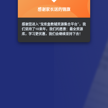
感谢家长送的锦旗
感谢您进入“宝库盒教辅资源集合平台”，我
们坚持了10来年，我们的愿景：最全资源
库，学习更优惠，我们会继续坚持下去！