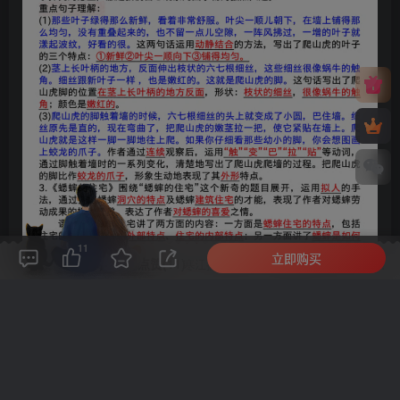
11
立即购买
评论(
0
)
点赞(11)
分享
收藏
0%
寒江孤影，江湖故人，相逢何必曾相识！